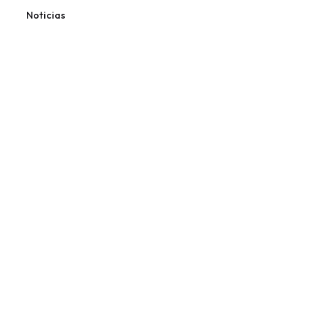
Noticias
Publicado por
Peluquería Canina